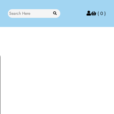
Search
( 0 )
for: