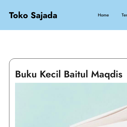
Skip
to
Toko Sajada
Home
Te
content
Buku Kecil Baitul Maqdis