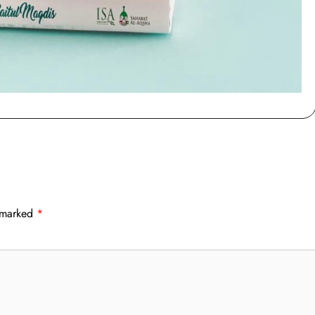
Buku Emas Baitul Maqdis
e marked
*