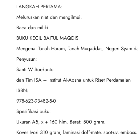
LANGKAH PERTAMA:
Meluruskan niat dan mengilmui.
Baca dan miliki
BUKU KECIL BAITUL MAQDIS
Mengenal Tanah Haram, Tanah Muqaddas, Negeri Syam da
Penyusun:
Santi W Soekanto
dan Tim ISA – Institut Al-Aqsha untuk Riset Perdamaian
ISBN:
978-623-93482-5-0
Spesifikasi buku:
Ukuran A5, x + 160 hlm. Berat: 500 gram.
Kover Ivori 310 gram, laminasi doff-mate, spot-uv, emboss.